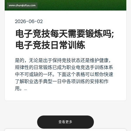
2026-06-02
电子竞技每天需要锻炼吗;
电子竞技日常训练
是的，无论是出于保持竞技状态还是维护健康，
规律性的日常锻炼已成为职业电竞选手训练体系
中不可或缺的一环。下面这个表格可以帮你快速
了解职业选手典型一日中各项训练的安排和作
用。...
查看更多