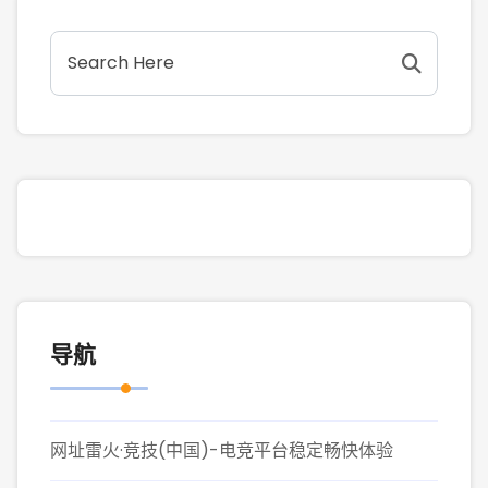
导航
网址雷火·竞技(中国)-电竞平台稳定畅快体验