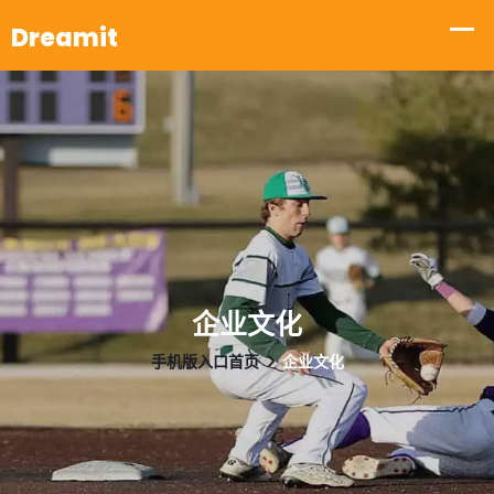
企业文化
手机版入口首页
企业文化