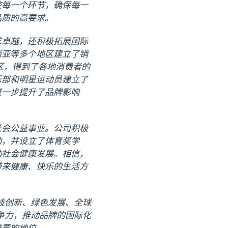
控每一个环节，确保每一
品质的高要求。
求卓越，还积极拓展国际
南亚等多个地区建立了销
区，得到了各地消费者的
乐部和明星运动员建立了
进一步提升了品牌影响
社会公益事业。公司积极
动，并设立了体育奖学
动社会健康发展。相信，
带来健康、快乐的生活方
技创新、绿色发展、全球
争力，推动品牌的国际化