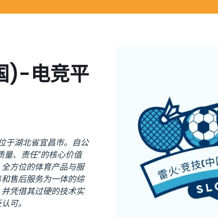
国)-电竞平
部位于湖北省宜昌市。自公
质量、责任”的核心价值
、全方位的体育产品与服
售和售后服务为一体的综
，并凭借其过硬的技术实
泛认可。