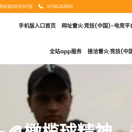
岭路120号917房
13785252550
手机版入口首页
网址雷火·竞技(中国)-电竞
全站app服务
接洽雷火·竞技(中