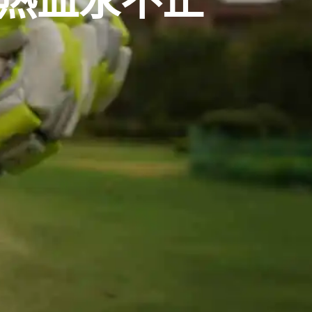
，热血永不止