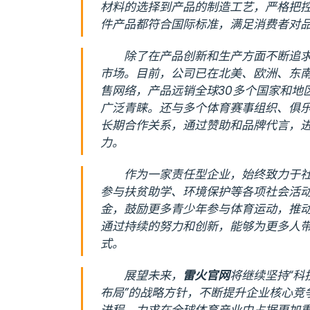
材料的选择到产品的制造工艺，严格把
件产品都符合国际标准，满足消费者对
除了在产品创新和生产方面不断追
市场。目前，公司已在北美、欧洲、东
售网络，产品远销全球30多个国家和地
广泛青睐。还与多个体育赛事组织、俱
长期合作关系，通过赞助和品牌代言，
力。
作为一家责任型企业，始终致力于
参与扶贫助学、环境保护等各项社会活
金，鼓励更多青少年参与体育运动，推
通过持续的努力和创新，能够为更多人
式。
展望未来，
雷火官网
将继续坚持“科
布局”的战略方针，不断提升企业核心竞