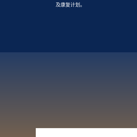
及康复计划。